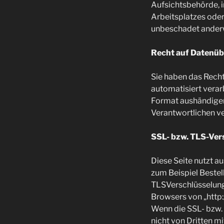
Aufsichtsbehörde, i
Arbeitsplatzes ode
unbeschadet anderwe
Recht auf Datenüb
Sie haben das Recht,
automatisiert verar
Format aushändigen 
Verantwortlichen ver
SSL- bzw. TLS-Ver
Diese Seite nutzt a
zum Beispiel Bestel
TLSVerschlüsselung.
Browsers von „http:
Wenn die SSL- bzw. T
nicht von Dritten m