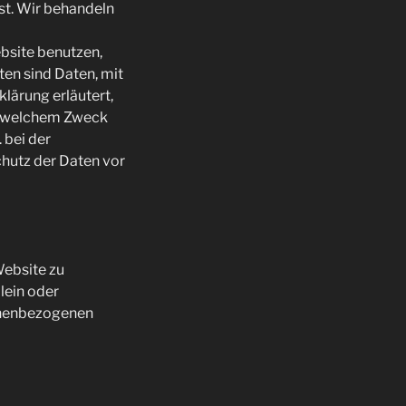
st. Wir behandeln
bsite benutzen,
n sind Daten, mit
lärung erläutert,
zu welchem Zweck
 bei der
chutz der Daten vor
Website zu
llein oder
onenbezogenen