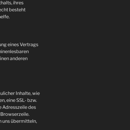
alts, ihres
echt besteht
elfe.
lung eines Vertrags
chinenlesbaren
einen anderen
licher Inhalte, wie
en, eine SSL- bzw.
e Adresszeile des
 Browserzeile.
n uns übermitteln,