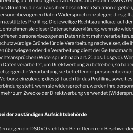
eitung auf Grundlage von art. 6 abs. 1 lit. e oder f DSGVO er
 aus Gründen, die sich aus ihrer besonderen Situation ergeben
personenbezogenen Daten Widerspruch einzulegen; dies gilt a
gestütztes Profiling. Die jeweilige Rechtsgrundlage, auf de
, entnehmen sie dieser Datenschutzerklärung. wenn sie wider
roffenen personenbezogenen Daten nicht mehr verarbeiten, es
hutzwürdige Gründe für die Verarbeitung nachweisen, die ih
ten überwiegen oder die Verarbeitung dient der Geltendmac
chtsansprüchen (Widerspruch nach art. 21 abs. 1 dsgvo). Wer
Daten verarbeitet, um Direktwerbung zu betreiben, so haben
uch gegen die Verarbeitung sie betreffender personenbezog
rbung einzulegen; dies gilt auch für das Profiling, soweit es
erbindung steht. wenn sie widersprechen, werden ihre pers
t mehr zum Zwecke der Direktwerbung verwendet (Widerspruch
ei der zuständigen Aufsichtsbehörde
ößen gegen die DSGVO steht den Betroffenen ein Beschwerder