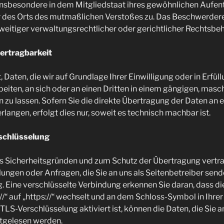
nsbesondere in dem Mitgliedstaat ihres gewöhnlichen Aufenth
r des Orts des mutmaßlichen Verstoßes zu. Das Beschwerder
itiger verwaltungsrechtlicher oder gerichtlicher Rechtsbeh
ertragbarkeit
 Daten, die wir auf Grundlage Ihrer Einwilligung oder in Erfül
beiten, an sich oder an einen Dritten in einem gängigen, mas
zu lassen. Sofern Sie die direkte Übertragung der Daten an 
langen, erfolgt dies nur, soweit es technisch machbar ist.
schlüsselung
us Sicherheitsgründen und zum Schutz der Übertragung vertrau
lungen oder Anfragen, die Sie an uns als Seitenbetreiber send
 Eine verschlüsselte Verbindung erkennen Sie daran, dass di
//“ auf „https://“ wechselt und an dem Schloss-Symbol in Ihrer
LS-Verschlüsselung aktiviert ist, können die Daten, die Sie a
itgelesen werden.