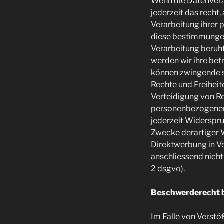
Wenn die Datenverarb
jederzeit das recht,
Verarbeitung ihrer 
diese bestimmungen 
Verarbeitung beruht
werden wir ihre bet
können zwingende sc
Rechte und Freihei
Verteidigung von Re
personenbezogenen 
jederzeit Widerspr
Zwecke derartiger We
Direktwerbung in V
anschliessend nich
2 dsgvo).
Beschwerderecht b
Im Falle von Verst