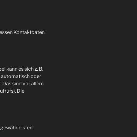
Dessen Kontaktdaten
i kann es sich z. B.
n automatisch oder
. Das sind vor allem
frufs). Die
u gewährleisten.