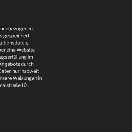
rsonenbezogenen
s gespeichert.
kationsdaten,
ber eine Website
ragserfüllung im
e-Angebots durch
 Daten nur insoweit
 unsere Weisungen in
calstraße 10 ,