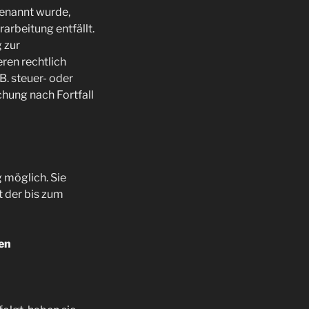
genannt wurde,
arbeitung entfällt.
 zur
ren rechtlich
. steuer- oder
chung nach Fortfall
 möglich. Sie
t der bis zum
en