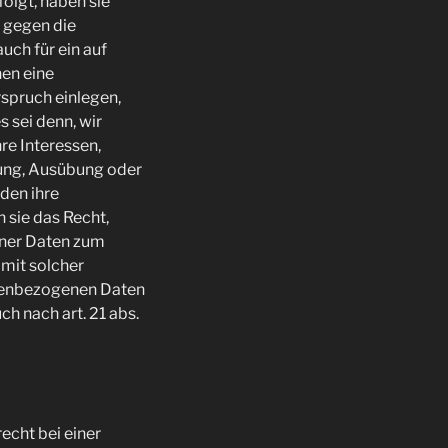
folgt, haben sie
, gegen die
uch für ein auf
nen eine
spruch einlegen,
 sei denn, wir
re Interessen,
hung, Ausübung oder
den ihre
 sie das Recht,
ener Daten zum
 mit solcher
onenbezogenen Daten
 nach art. 21 abs.
echt bei einer