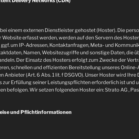
tent Delivery Networks (CDN)
bei einem externen Dienstleister gehostet (Hoster). Die pe
er Website erfasst werden, werden auf den Servern des Hoster
ch ggf. um IP-Adressen, Kontaktanfragen, Meta- und Kommuni
aktdaten, Namen, Websitezugriffe und sonstige Daten, die ü
andeln. Der Einsatz des Hosters erfolgt zum Zwecke der Vert
heren, schnellen und effizienten Bereitstellung unseres Onlin
n Anbieter (Art. 6 Abs. 1 lit. f DSGVO). Unser Hoster wird Ihre
s zur Erfüllung seiner Leistungspflichten erforderlich ist und
en befolgen. Wir setzen folgenden Hoster ein: Strato AG , Pas
eise und Pflichtinformationen