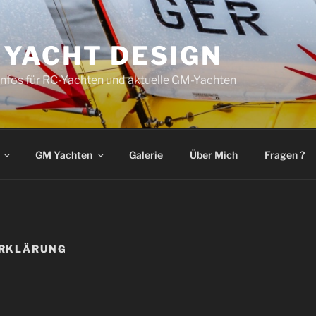
 YACHT DESIGN
nfos für RC-Yachten und aktuelle GM-Yachten
GM Yachten
Galerie
Über Mich
Fragen ?
RKLÄRUNG